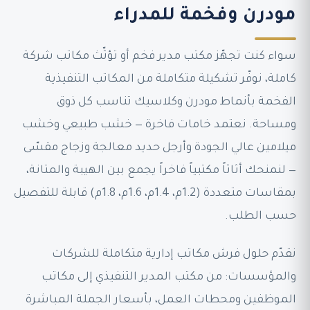
مودرن وفخمة للمدراء
سواء كنت تجهّز مكتب مدير فخم أو تؤثّث مكاتب شركة
كاملة، نوفّر تشكيلة متكاملة من المكاتب التنفيذية
الفخمة بأنماط مودرن وكلاسيك تناسب كل ذوق
ومساحة. نعتمد خامات فاخرة — خشب طبيعي وخشب
ميلامين عالي الجودة وأرجل حديد معالجة وزجاج مقسّى
— لنمنحك أثاثاً مكتبياً فاخراً يجمع بين الهيبة والمتانة،
بمقاسات متعددة (1.2م، 1.4م، 1.6م، 1.8م) قابلة للتفصيل
حسب الطلب.
نقدّم حلول فرش مكاتب إدارية متكاملة للشركات
والمؤسسات: من مكتب المدير التنفيذي إلى مكاتب
الموظفين ومحطات العمل، بأسعار الجملة المباشرة