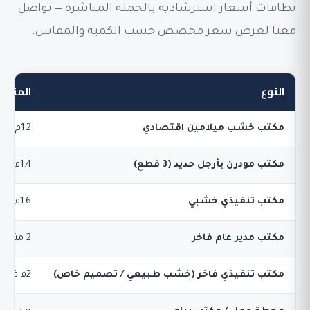
نطاقات أسعار استرشادية بالجملة المباشرة — تواصل
معنا لعرض سعر مخصص حسب الكمية والمقاس.
النوع
المقاس 
مكتب خشب ميلامين اقتصادي
1.2م – 1.4م
مكتب مودرن بأرجل حديد (3 قطع)
1.4م – 1.6م
مكتب تنفيذي خشبي
1.6م
مكتب مدير عام فاخر
2 متر
مكتب تنفيذي فاخر (خشب طبيعي / تصميم خاص)
2م فأكثر + وحدة جانبية