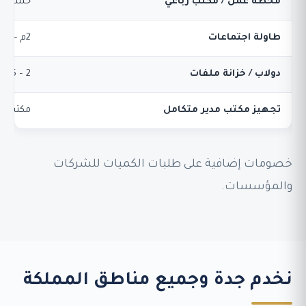
محطة عمل / مكتب رباعي
حسب عد
طاولة اجتماعات
2م – 2.4م
دولاب / خزانة ملفات
2 – 5 أبواب
تجهيز مكتب مدير متكامل
مكتب + 
خصومات إضافية على طلبات الكميات للشركات
والمؤسسات.
نخدم جدة وجميع مناطق المملكة