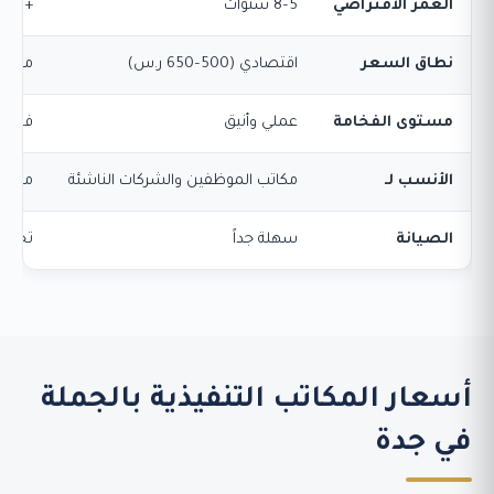
العمر الافتراضي
5–8 سنوات
+15 سنة
نطاق السعر
اقتصادي (500–650 ر.س)
مرتفع (1200–000
مستوى الفخامة
عملي وأنيق
فخامة
الأنسب لـ
مكاتب الموظفين والشركات الناشئة
مكاتب
الصيانة
سهلة جداً
تحتاج 
أسعار المكاتب التنفيذية بالجملة
في جدة