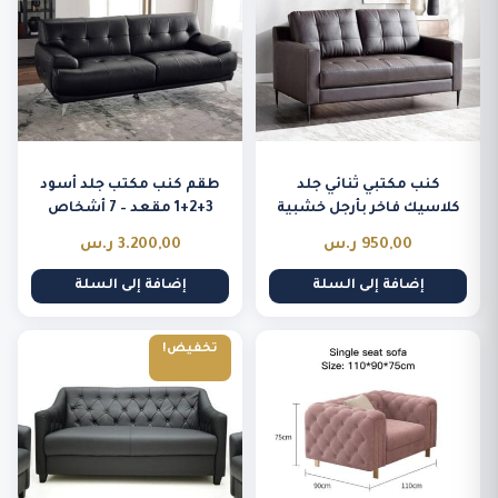
كنب مكتبي ثنائي جلد
طقم كنب مكتب جلد أسود
كلاسيك فاخر بأرجل خشبية
3+2+1 مقعد – 7 أشخاص
نحيفة
950,00
ر.س
3.200,00
ر.س
إضافة إلى السلة
إضافة إلى السلة
تخفيض!