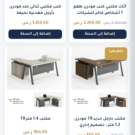
أثاث مكتبي كنب مودرن طقم
كنب مكتبي ثنائي جلد مودرن
7 أشخاص فاخر للشركات
بأرجل معدنية نحيفة
السعر
السعر
2.200,00
ر.س
1.250,00
ر.س
2.700,00
ر.س
الأصلي
الحالي
إضافة إلى السلة
إضافة إلى السلة
هو:
هو:
2.700,00 ر.س.
2.200,00 ر.س.
تخفيض!
مكتب بارجل حديد TR مودرن
مكتب 1.4 متر TR
1.2 متر – تصميم إداري
عصري وعملي
950,00
ر.س
السعر
السعر