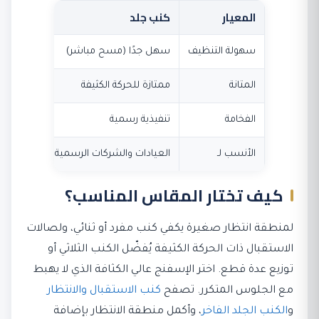
المعيار
كنب جلد
كنب قم
سهولة التنظيف
سهل جدًا (مسح مباشر)
يحتاج عناي
المتانة
ممتازة للحركة الكثيفة
جيدة
الفخامة
تنفيذية رسمية
عصرية دا
الأنسب لـ
العيادات والشركات الرسمية
زوايا الا
كيف تختار المقاس المناسب؟
لمنطقة انتظار صغيرة يكفي كنب مفرد أو ثنائي، ولصالات
الاستقبال ذات الحركة الكثيفة يُفضّل الكنب الثلاثي أو
توزيع عدة قطع. اختر الإسفنج عالي الكثافة الذي لا يهبط
مع الجلوس المتكرر. تصفح
كنب الاستقبال والانتظار
و
الكنب الجلد الفاخر
، وأكمل منطقة الانتظار بإضافة