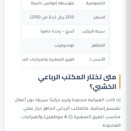
الخصوصية
متوسطة (فواصل جانبية)
عال
السعر
2250 ريال (بدلاً من 2700)
2100 
سرعة التركيب
أسرع — وحدة جاهزة
يحت
المظهر
موحدومرتب
يسم
الأنسب لـ
الفرق الصغيرة والميزانيات المحدودة
الم
متى تختار المكتب الرباعي
الخشبي؟
إذا كانت الميزانية محدودة وتريد تركيبًا سريعًا دون أعمال
تقسيم إضافية، فالمكتب الرباعي الجاهز خيار عملي.
مناسب للفرق الصغيرة (2-4 موظفين) والميزانيات
المحدودة.