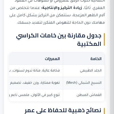
احتمالية حدوث انزلاق غضروفي أو تشوهات في العمود
الفقري. ثانيًا،
زيادة التركيز والإنتاجية:
عندما تتخلص من
آلام الظهر المزعجة، ستتمكن من التركيز بشكل كامل على
مهامك دون الحاجة للنهوض المتكرر لتمديد جسمك.
جدول مقارنة بين خامات الكراسي
المكتبية
الخامة
المميزات
الجلد الطبيعي
فخامة عالية، متانة تدوم لسنوات، سهولة 
النسيج الشبكي (Mesh)
تهوية ممتازة، وزن خفيف، تصميم عصري
القماش المبطن
تنوع كبير في الألوان، ملمس ناعم ومريح.
نصائح ذهبية للحفاظ على عمر