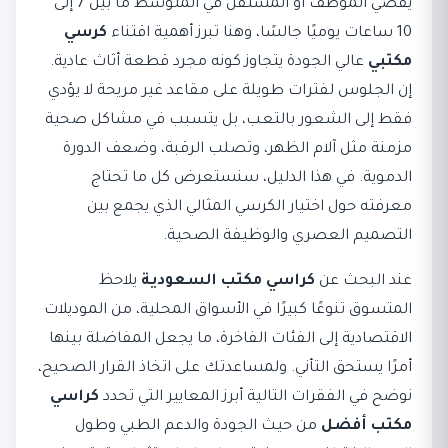
يقضي الموظف أو المستقل في المتوسط ما بين 7 إلى
10 ساعات يوميًا جالسًا، وهنا تبرز أهمية اقتناء
كرسي
مكتبي
عالي الجودة يتجاوز كونه مجرد قطعة أثاث عادية.
إن الجلوس لفترات طويلة على مقاعد غير مريحة لا يؤدي
فقط إلى الشعور بالتعب، بل يتسبب في مشاكل صحية
مزمنة مثل آلام الظهر، وتصلب الرقبة، وضعف الدورة
الدموية. في هذا الدليل، سنستعرض كل ما تحتاج
معرفته حول اختيار الكرسي المثالي الذي يجمع بين
التصميم العصري والوظيفة الصحية.
عند البحث عن
كراسي مكتب السعودية
يلاحظ
المتسوق تنوعًا كبيرًا في الأسواق المحلية، من الموديلات
الاقتصادية إلى الفئات الفاخرة، ما يجعل المفاضلة بينها
أمرًا يستحق التأني. ولمساعدتك على اتخاذ القرار الصحيح،
نوضح في الفقرات التالية أبرز المعايير التي تحدد
كراسي
مكتب أفضل
من حيث الجودة والدعم الطبي وطول