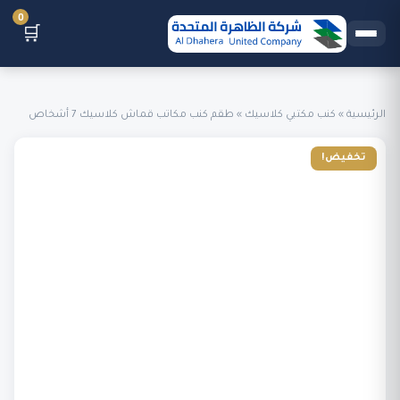
0
🛒
الرئيسية
»
كنب مكتبي كلاسيك
»
طقم كنب مكاتب قماش كلاسيك 7 أشخاص
تخفيض!