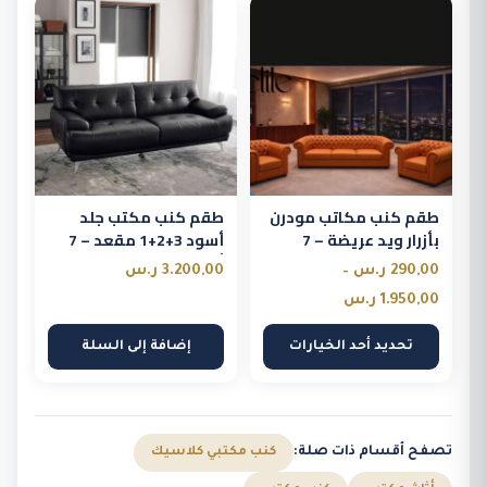
هناك
العديد
من
الأشكال
المختلفة
لهذا
المنتج.
طقم كنب مكاتب مودرن
طقم كنب مكتب جلد
يمكن
بأزرار ويد عريضة – 7
أسود 3+2+1 مقعد – 7
اختيار
اشخاص
أشخاص
290,00
ر.س
–
3.200,00
ر.س
الخيارات
نطاق
1.950,00
ر.س
على
السعر:
صفحة
تحديد أحد الخيارات
إضافة إلى السلة
من
المنتج
خلال
تصفح أقسام ذات صلة:
كنب مكتبي كلاسيك