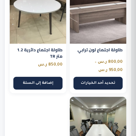
من
الأشكال
المختلفة
لهذا
المنتج.
طاولة اجتماع لون ترابي
طاولة اجتماع دائرية 1.2
يمكن
متر TR
اختيار
800,00
ر.س
–
850,00
ر.س
الخيارات
نطاق
950,00
ر.س
على
السعر:
تحديد أحد الخيارات
إضافة إلى السلة
صفحة
من
المنتج
خلال