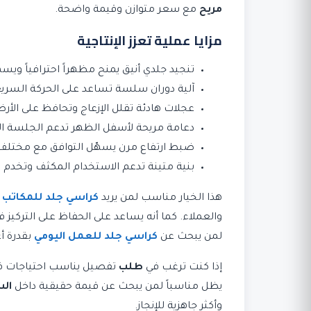
مريح
مع سعر متوازن وقيمة واضحة.
مزايا عملية تعزز الإنتاجية
تنجيد جلدي أنيق يمنح مظهراً احترافياً وي
آلية دوران سلسة تساعد على الحركة السري
عجلات هادئة تقلل الإزعاج وتحافظ على الأر
دعامة مريحة لأسفل الظهر تدعم الجلسة ا
ضبط ارتفاع مرن يسهّل التوافق مع مختلف 
بنية متينة تدعم الاستخدام المكثف وتخدم ا
هذا الخيار مناسب لمن يريد
كراسي جلد للمكاتب ال
والعملاء. كما أنه يساعد على الحفاظ على الترك
لمن يبحث عن
كراسي جلد للعمل اليومي
بقدرة أ
إذا كنت ترغب في
طلب
تفصيل يناسب احتياجات فريق
يظل مناسباً لمن يبحث عن قيمة حقيقية داخل
ال
وأكثر جاهزية للإنجاز.