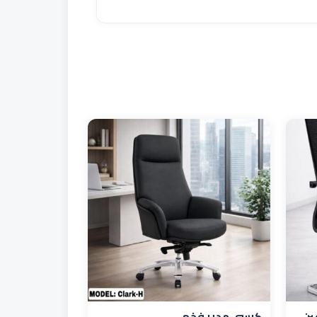
ين
كرسي مدير فخم