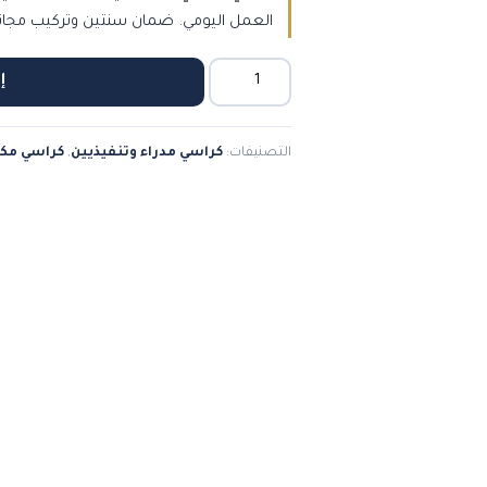
العمل اليومي. ضمان سنتين وتركيب مجان
كمية
إ
كرسي
مكتب
التصنيفات:
كراسي مدراء وتنفيذيين
,
كراسي مك
إداري
جلد
دوار
بدعامة
أسفل
الظهر