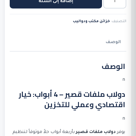
إضافة إلى السلة
دولاب
ملفات
التصنيف:
خزائن مكتب ودواليب
قصير
4
أبواب
الوصف
-
الطراز
الوصف
القياسي
n
دولاب ملفات قصير – 4 أبواب: خيار
اقتصادي وعملي للتخزين
n
يوفر
دولاب ملفات قصير
بأربعة أبواب حلاً موثوقاً لتنظيم