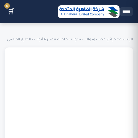
0
🛒
الرئيسية
»
خزائن مكتب ودواليب
»
دولاب ملفات قصير 4 أبواب – الطراز القياسي