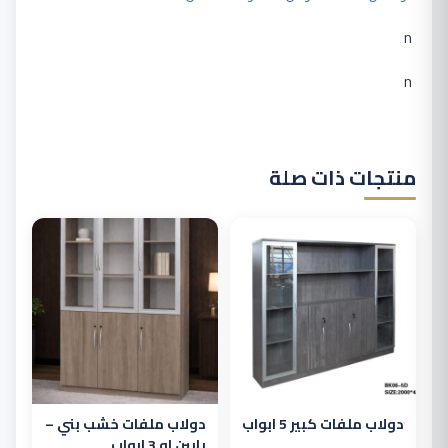
n
n
منتجات ذات صلة
هناك
العديد
من
الأشكال
المختلفة
لهذا
المنتج.
دولاب ملفات كبير 5 ابواب
دولاب ملفات خشب بني –
يمكن
بابين او 3 ابواب