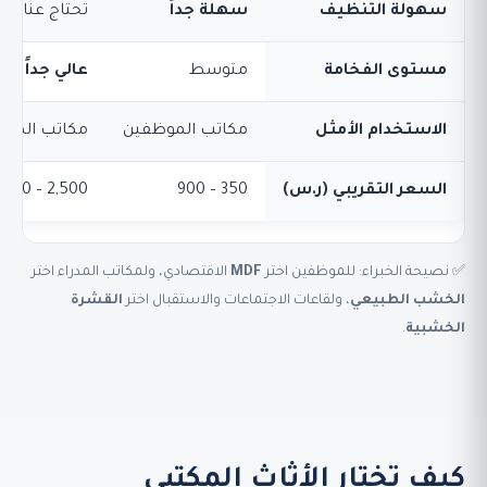
سهولة التنظيف
سهلة جداً
تحتاج عناية
مستوى الفخامة
متوسط
عالي جداً
الاستخدام الأمثل
مكاتب الموظفين
مكاتب المدرا
السعر التقريبي (ر.س)
350 – 900
2,500 – 5,000
✅ نصيحة الخبراء: للموظفين اختر
MDF
الاقتصادي، ولمكاتب المدراء اختر
الخشب الطبيعي
، ولقاعات الاجتماعات والاستقبال اختر
القشرة
الخشبية
.
كيف تختار الأثاث المكتبي