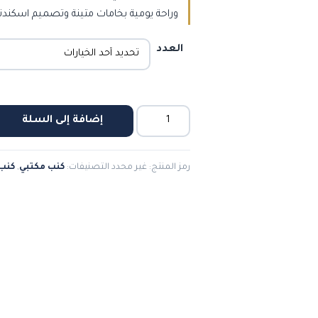
وراحة يومية بخامات متينة وتصميم اسكند
العدد
كمية
إضافة إلى السلة
كنب
ايكيا
رمز المنتج:
غير محدد
التصنيفات:
كنب مكتبي
,
كنب 
مكتبي
فاخر
-
صناعة
وطنية
بجودة
عالية