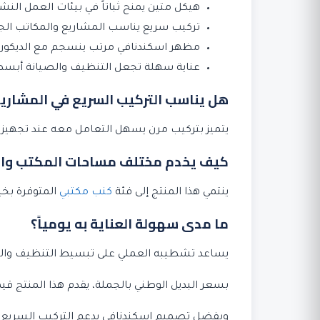
هيكل متين يمنح ثباتاً في بيئات العمل الن
تركيب سريع يناسب المشاريع والمكاتب الجد
مظهر اسكندنافي مرتب ينسجم مع الديكورات
عناية سهلة تجعل التنظيف والصيانة أبسط ي
هل يناسب التركيب السريع في المشاريع
يتميز بتركيب مرن يسهل التعامل معه عند تجهيز مك
كيف يخدم مختلف مساحات المكتب وال
ينتمي هذا المنتج إلى فئة
كنب مكتبي
المتوفرة بخي
ما مدى سهولة العناية به يومياً؟
يساعد تشطيبه العملي على تبسيط التنظيف والصي
بسعر البديل الوطني بالجملة، يقدم هذا المنتج ق
وبفضل تصميم اسكندنافي يدعم التركيب السريع في المكاتب، يأتي