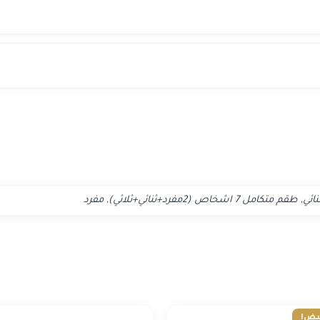
قم متكامل 7 اشخاص (2مفرد+ثنائي+ثلاثي), مفرد
يض!