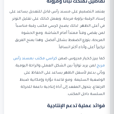
تفاصيل تمنحك ثباتاً ومرونة
يعتمد التصميم على مسند رأس قابل للتعديل يساعد على
إسناد الرقبة بزاوية مريحة. ويعمل كذلك على تقليل التوتر
في أعلى الظهر. لذلك يصبح كرسي مكتب رقبة مناسباً
لمن يقضي وقتاً ممتداً أمام الشاشة. ومع الحشوة
المريحة، يتوزع الضغط بشكل أفضل. وهذا يمنح الفريق
تركيزاً أعلى وأداء أكثر اتساقاً.
كما يبرز كخيار مدروس ضمن
كراسي مكتب بمسند رأس
مريح
لمن يريد توازناً بين الشكل العملي والراحة اليومية.
ويأتي بدعم لأسفل الظهر يساعد على الحفاظ على
الوضعية السليمة. ومع قاعدة دوّارة وإمكانية ضبط
الارتفاع، يتحول المقعد إلى أداة إنتاجية داعمة للحركة
السلسة داخل المكتب.
فوائد عملية تدعم الإنتاجية