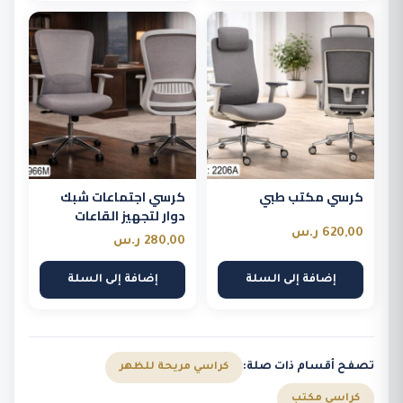
كرسي مكتب طبي
كرسي اجتماعات شبك
دوار لتجهيز القاعات
بالجملة
620,00
ر.س
280,00
ر.س
إضافة إلى السلة
إضافة إلى السلة
تصفح أقسام ذات صلة:
كراسي مريحة للظهر
كراسي مكتب