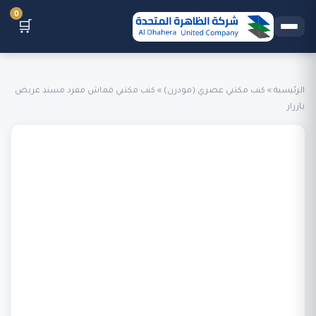
0
🛒
الرئيسية
»
كنب مكتبي عصري (مودرن)
»
كنب مكتبي قماش مفرد مسند عريض
بازرار