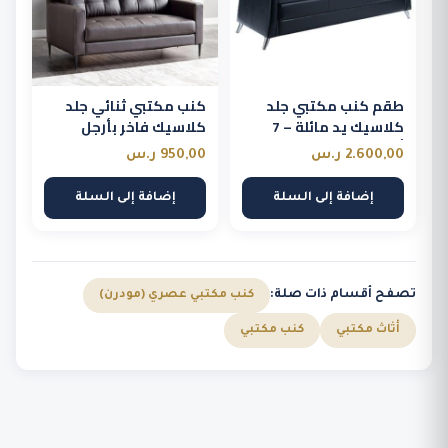
طقم كنب مكتبي جلد
كنب مكتبي ثنائي جلد
كلاسيك يد مائلة – 7
كلاسيك فاخر بأرجل
أشخاص
خشبية نحيفة
2.600,00
ر.س
950,00
ر.س
إضافة إلى السلة
إضافة إلى السلة
تصفح أقسام ذات صلة:
كنب مكتبي عصري (مودرن)
أثاث مكتبي
كنب مكتبي