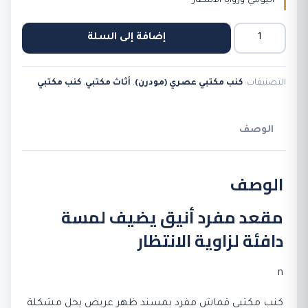
اليومي وزوايا الانتظار
كمية
إضافة إلى السلة
كنب
مكتبي
التصنيفات:
كنب مكتبي عصري (مودرن)
,
أثاث مكتبي
,
كنب مكتبي
قماش
مفرد
مسند
الوصف
عريض
بازرار
الوصف
مقعد مفرد أنيق يضيف لمسة
دافئة لزاوية الانتظار
n
كنب مكتبي قماش مفرد بمسند ظهر عريض يحل مشكلة